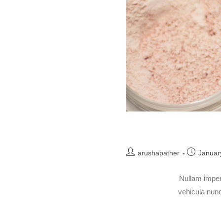
arushapather
Januar
Nullam imper
vehicula nunc