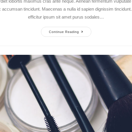
diet lobortis maximus cras ante neque. Aenean fermentum vulputate er
 accumsan tincidunt. Maecenas a nulla id sapien dignissim tincidun
efficitur ipsum sit amet purus sodales…
Continue Reading