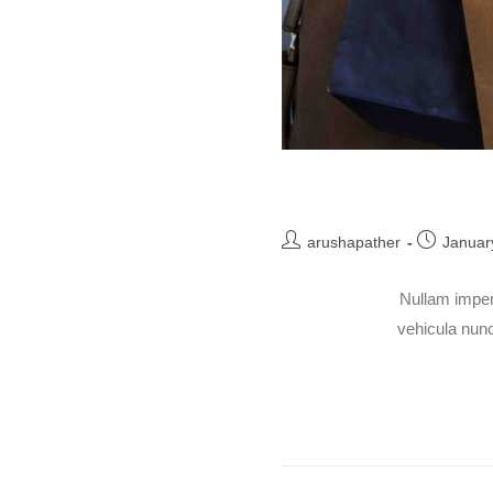
arushapather
Januar
Nullam imper
vehicula nunc